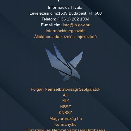
Információs Hivatal
Levelezési
cím:1539 Budapest, Pf: 600
Telefon: (+36 1) 202 1994
E-mail cím:
info@ih.gov.hu
Információmegosztás
Általános adatkezelési tájékoztató
Polgári Nemzetbiztonsági Szolgálatok
AH
NIK
NBSZ
KNBSZ
Magyarország.hu
Kormány.hu
Országgyűlés Nemzetbiztonsági Bizottsága