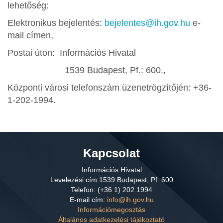
lehetőség:
Elektronikus bejelentés:
bejelentes@ih.gov.hu
e-
mail címen,
Postai úton: Információs Hivatal
1539 Budapest, Pf.: 600.,
Központi városi telefonszám üzenetrögzítőjén: +36-
1-202-1994.
Kapcsolat
Információs Hivatal
Levelezési
cím:1539 Budapest, Pf: 600
Telefon: (+36 1) 202 1994
E-mail cím:
info@ih.gov.hu
Információmegosztás
Általános adatkezelési tájékoztató